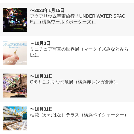
〜2023年1月15日
アクアリウム宇宙旅行「UNDER WATER SPAC
E」（横浜ワールドポーターズ）
～10月3日
ミニチュア写真の世界展（マークイズみなとみら
い）
〜10月31日
Gr8！こぶりな恐竜展（横浜赤レンガ倉庫）
〜10月31日
枯花（かれはな）テラス（横浜ベイクォーター）