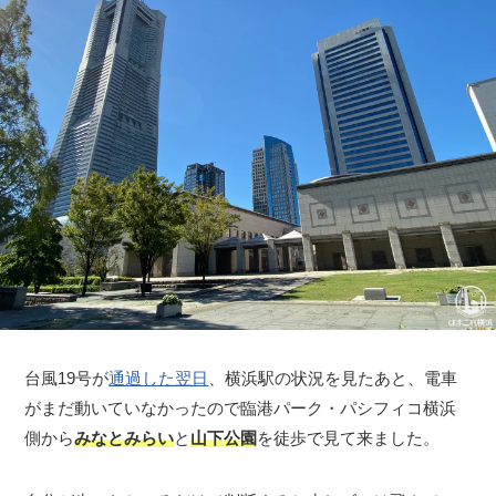
台風19号が
通過した翌日
、横浜駅の状況を見たあと、電車
がまだ動いていなかったので臨港パーク・パシフィコ横浜
側から
みなとみらい
と
山下公園
を徒歩で見て来ました。