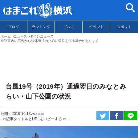
ブログ
ランキング
グルメ
イベント
スポット
ホーム
ニュース
タウンニュース
※記事内の広告から媒体維持のために収益を得る場合があります
台風19号（2019年）通過翌日のみなとみ
らい・山下公園の状況
公開：2019.10.13
ಇ2025.08.13
--✄記事タイトルとURLをコピーする-✄—