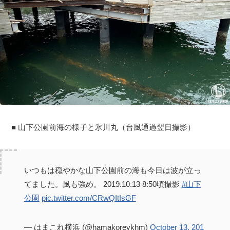
■ 山下公園前海の様子と氷川丸（台風通過翌日撮影）
いつもは穏やかな山下公園前の海も今日は波が立っ
てました。風も強め。 2019.10.13 8:50頃撮影
#山下
公園
pic.twitter.com/CRwQItIsGF
— はまこれ横浜 (@hamakoreykhm)
October 13, 201