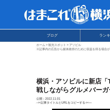
ブログ
ラン
ホーム
観光スポット
アソビル
※記事内の広告から媒体維持のために収益を得る場合が
横浜・アソビルに新店「THE
戦しながらグルメバーガ
公開：2022.11.01
--✄記事タイトルとURLをコピーする-✄—