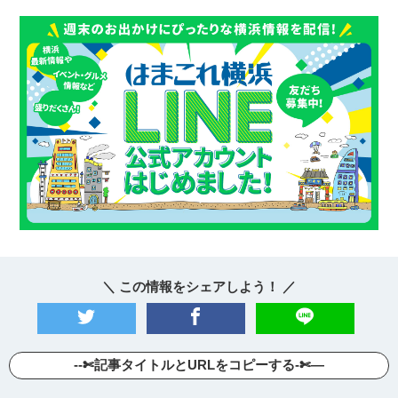
＼ この情報をシェアしよう！ ／
--✄記事タイトルとURLをコピーする-✄—