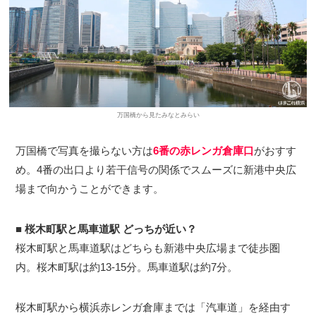
万国橋から見たみなとみらい
万国橋で写真を撮らない方は
6番の赤レンガ倉庫口
がおすす
め。4番の出口より若干信号の関係でスムーズに新港中央広
場まで向かうことができます。
■
桜木町駅と馬車道駅 どっちが近い？
桜木町駅と馬車道駅はどちらも新港中央広場まで徒歩圏
内。桜木町駅は約13-15分。馬車道駅は約7分。
桜木町駅から横浜赤レンガ倉庫までは「汽車道」を経由す