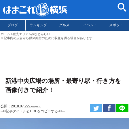
ブログ
ランキング
グルメ
イベント
スポット
ホーム
観光エリア
みなとみらい
※記事内の広告から媒体維持のために収益を得る場合があります
新港中央広場の場所・最寄り駅・行き方を
画像付きで紹介！
公開：2018.07.22
ಇ2022.05.31
--✄記事タイトルとURLをコピーする-✄—