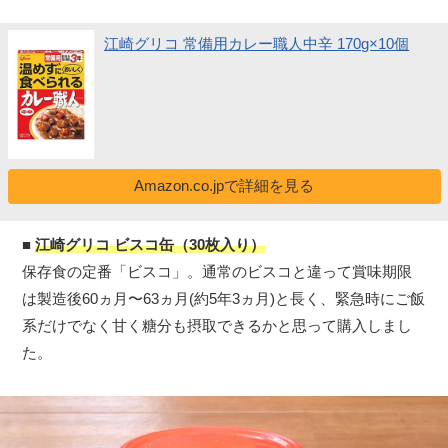
江崎グリコ 常備用カレー職人中辛 170g×10個
Amazon.co.jpで詳細を見る
■
江崎グリコ ビスコ缶（30枚入り）
保存食の定番「ビスコ」。通常のビスコと違って賞味期限
は製造後60ヵ月〜63ヵ月(約5年3ヵ月)と長く、緊急時にご飯
系だけでなく甘く糖分も摂取できるかと思って購入しまし
た。