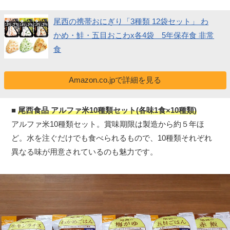
尾西の携帯おにぎり「3種類 12袋セット」 わ
かめ・鮭・五目おこわx各4袋 5年保存食 非常
食
Amazon.co.jpで詳細を見る
■
尾西食品 アルファ米10種類セット(各味1食×10種類)
アルファ米10種類セット。賞味期限は製造から約５年ほ
ど。水を注ぐだけでも食べられるもので、10種類それぞれ
異なる味が用意されているのも魅力です。