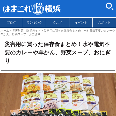
ブログ
ランキング
グルメ
イベント
スポット
ホーム
災害対策・防災ガイド
災害用に買った保存食まとめ！水や電気不要のカレーや
羊かん、野菜スープ、おにぎり
災害用に買った保存食まとめ！水や電気不
要のカレーや羊かん、野菜スープ、おにぎ
り