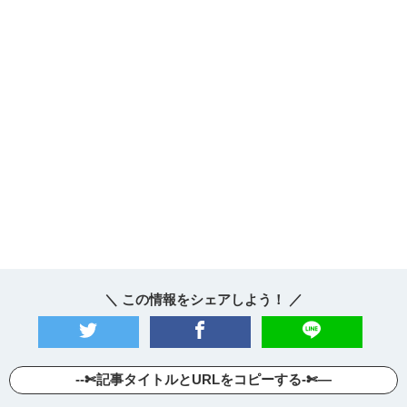
＼ この情報をシェアしよう！ ／
--✄記事タイトルとURLをコピーする-✄—