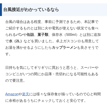
台風接近がわかっているなら
台風の場合はある程度、事前に予測できるため、本記事で
ご紹介するものとは別に火や電気が使えない状況でも食べ
られる
パン
や
缶詰
、
菓子類
、保存水（500ml）とは別に追加
で
水（2L）
などを買いました。卓上ガスコンロも用意して
お湯を沸かせるようにしたら
カップラーメン
も良さそうで
す。
日持ちを気にしてギリギリに買おうと思うと、スーパーや
コンビニがいつの間にか品薄・売切れになる可能性もある
ので要注意。
Amazon
や
楽天
には様々な保存食が揃っているので心と時間
に余裕があるうちにチェックしておくと安心です。