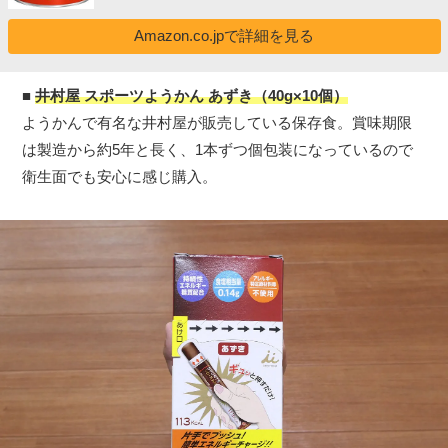
Amazon.co.jpで詳細を見る
■
井村屋 スポーツようかん あずき（40g×10個）
ようかんで有名な井村屋が販売している保存食。賞味期限
は製造から約5年と長く、1本ずつ個包装になっているので
衛生面でも安心に感じ購入。