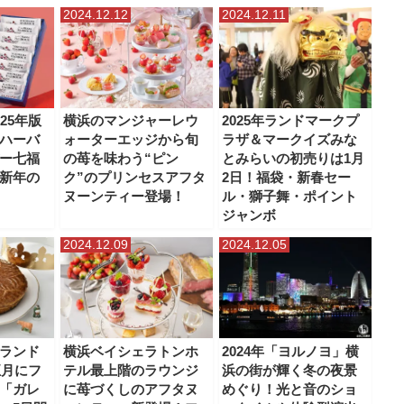
2024.12.12
2024.12.11
25年版
横浜のマンジャーレウ
2025年ランドマークプ
ハーバ
ォーターエッジから旬
ラザ＆マークイズみな
ー七福
の苺を味わう“ピン
とみらいの初売りは1月
新年の
ク”のプリンセスアフタ
2日！福袋・新春セー
ヌーンティー登場！
ル・獅子舞・ポイント
ジャンボ
2024.12.09
2024.12.05
ランド
横浜ベイシェラトンホ
2024年「ヨルノヨ」横
正月にフ
テル最上階のラウンジ
浜の街が輝く冬の夜景
「ガレ
に苺づくしのアフタヌ
めぐり！光と音のショ