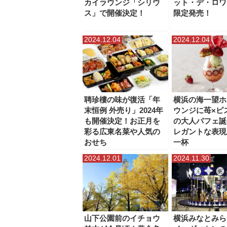
カイラウンジ「シリウ
ット・デ・ロワ
ス」で開催決定！
限定発売！
2024.12.04
2024.12.04
聘珍樓の味が復活「年
横浜の海一望ホ
末恒例 外売り」2024年
ウンジに苺×ピ
も開催決定！お正月を
の大人パフェ誕
彩る広東名菜や人気の
レガントな表現
おせち
一杯
2024.12.01
2024.11.30
山下公園前のイチョウ
横浜みなとみら