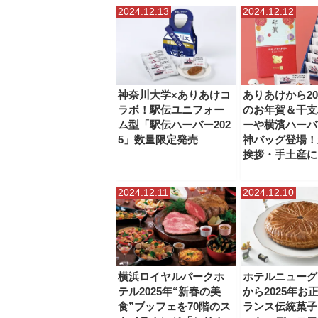
2024.12.13
2024.12.12
神奈川大学×ありあけコ
ありあけから20
ラボ！駅伝ユニフォー
のお年賀＆干支
ム型「駅伝ハーバー202
ーや横濱ハーバ
5」数量限定発売
神バッグ登場！
挨拶・手土産に
2024.12.11
2024.12.10
横浜ロイヤルパークホ
ホテルニューグ
テル2025年“新春の美
から2025年お
食”ブッフェを70階のス
ランス伝統菓子