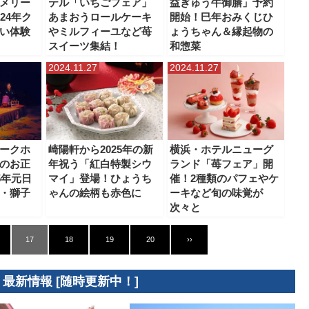
メリー
テル「いちごフェア」
益ぎゅう牛御膳」予約
24年ク
あまおうロールケーキ
開始！巳年おみくじひ
い体験
やミルフィーユなど苺
ょうちゃん＆縁起物の
スイーツ集結！
和惣菜
2024.11.27
2024.11.27
ークホ
崎陽軒から2025年の新
横浜・ホテルニューグ
のお正
年祝う「紅白特製シウ
ランド「苺フェア」開
5年元日
マイ」登場！ひょうち
催！2種類のパフェやケ
・獅子
ゃんの絵柄も赤色に
ーキなど旬の味覚が
次々と
17
18
19
20
››
 最新情報 [随時更新中！]