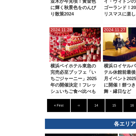
並木が今見頃！黄金色
イ・ヴィトンの
に輝く秋景色をのんび
ゴーランド！20
り散策2024
リスマスに楽し
2024.11.28
2024.11.27
横浜ベイホテル東急の
横浜ロイヤルパ
完売必至ブッフェ「い
テル休館前最後
ちごジャーニー」2025
月イベント202
年の開催決定！フレッ
に開催！餅つき
シュいちご食べ比べも
舞・縁日など
« First
‹‹
14
15
16
各エリア