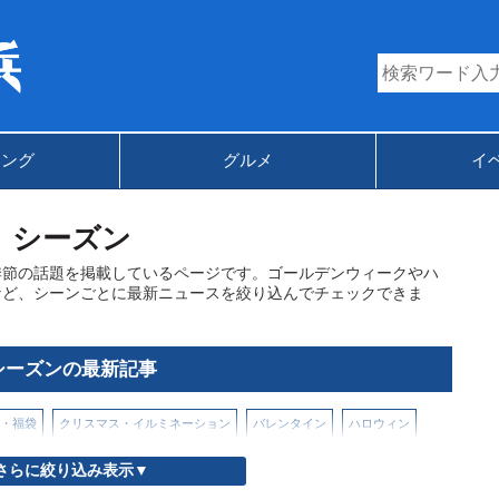
キング
グルメ
イ
シーズン
季節の話題を掲載しているページです。ゴールデンウィークやハ
など、シーンごとに最新ニュースを絞り込んでチェックできま
シーズンの最新記事
・福袋
クリスマス・イルミネーション
バレンタイン
ハロウィン
さらに絞り込み表示▼
桜・お花見
秋のお出かけ
花火大会・花火