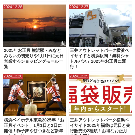
2024.12.28
2024.12.27
2025年お正月 横浜駅・みなと
三井アウトレットパーク横浜ベ
みらいの初売りや1月1日に元日
イサイドと横浜駅間「無料シャ
営業するショッピングモール一
トルバス」2025年お正月に運
覧
行！
2024.12.26
2024.12.25
横浜ベイホテル東急2025年「お
三井アウトレットパーク横浜ベ
正月イベント」1月1日と2日に
イサイド2025年福袋は元日と先
開催！獅子舞や餅つきなど新年
行販売の2種類！お得なお正月