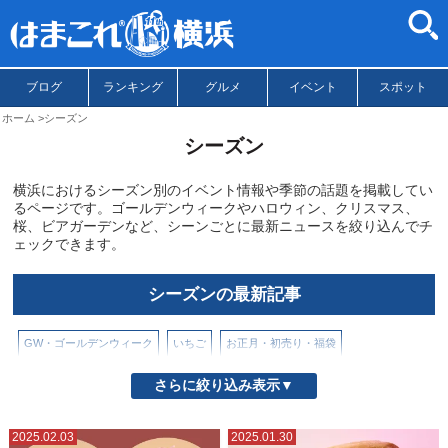
ブログ
ランキング
グルメ
イベント
スポット
ホーム
シーズン
シーズン
横浜におけるシーズン別のイベント情報や季節の話題を掲載してい
るページです。ゴールデンウィークやハロウィン、クリスマス、
桜、ビアガーデンなど、シーンごとに最新ニュースを絞り込んでチ
ェックできます。
シーズンの最新記事
GW・ゴールデンウィーク
いちご
お正月・初売り・福袋
クリスマス・イルミネーション
バレンタイン
ハロウィン
さらに絞り込み表示▼
ビアガーデン・バーベキュー
夏のお出かけ
春・桜・お花見
2025.02.03
2025.01.30