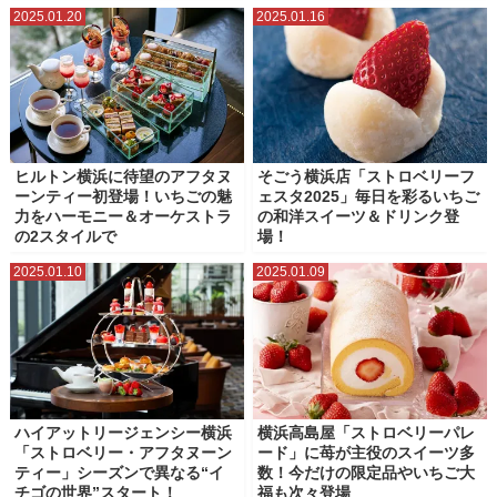
2025.01.20
2025.01.16
ヒルトン横浜に待望のアフタヌ
そごう横浜店「ストロベリーフ
ーンティー初登場！いちごの魅
ェスタ2025」毎日を彩るいちご
力をハーモニー＆オーケストラ
の和洋スイーツ＆ドリンク登
の2スタイルで
場！
2025.01.10
2025.01.09
ハイアットリージェンシー横浜
横浜高島屋「ストロベリーパレ
「ストロベリー・アフタヌーン
ード」に苺が主役のスイーツ多
ティー」シーズンで異なる“イ
数！今だけの限定品やいちご大
チゴの世界”スタート！
福も次々登場