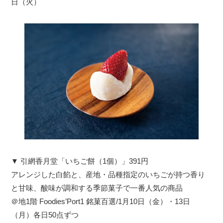
日（火）
▼ 引網香月堂「いちご餅（1個）」391円
アレンジした白餡と、産地・品種指定のいちごが持つ香り
と甘味、酸味が調和する季節菓子で一番人気の商品
＠地1階 Foodies’Port1 銘菓百選/1月10日（金）・13日
（月）各日50点ずつ