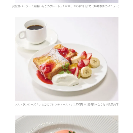
資生堂パーラー「湘南いちごのプレート」1,650円 ※2月28日まで（16時以降のメニュー）
レストランローズ「いちごのフレンチトースト」1,850円 ※1月8日〜なくなり次第終了