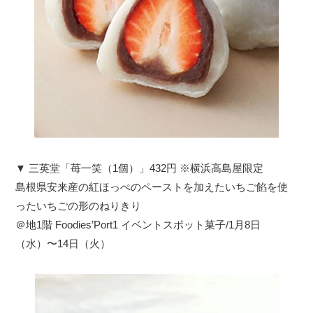
▼ 三英堂「苺一笑（1個）」432円 ※横浜高島屋限定
島根県安来産の紅ほっぺのペーストを加えたいちご餡を使
ったいちごの形のねりきり
＠地1階 Foodies’Port1 イベントスポット菓子/1月8日
（水）〜14日（火）