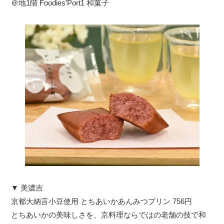
＠地1階 Foodies’Port1 和菓子
▼ 美濃吉
京都大納言小豆使用 とちあいかあんみつプリン 756円
とちあいかの美味しさを、京料理ならではの老舗の技で和