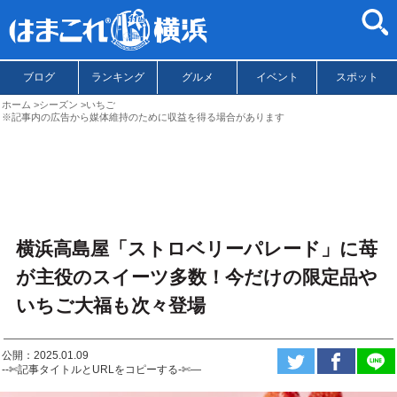
ブログ
ランキング
グルメ
イベント
スポット
ホーム
シーズン
いちご
※記事内の広告から媒体維持のために収益を得る場合があります
横浜高島屋「ストロベリーパレード」に苺
が主役のスイーツ多数！今だけの限定品や
いちご大福も次々登場
公開：2025.01.09
--✄記事タイトルとURLをコピーする-✄—