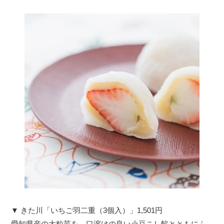
▼ きた川「いちご羽二重（3個入）」1,501円
愛知県産の大粒苺を、口溶けの良い小豆こし餡とともにふ