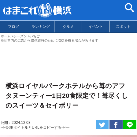
ブログ
ランキング
グルメ
イベント
スポット
ホーム
シーズン
いちご
※記事内の広告から媒体維持のために収益を得る場合があります
横浜ロイヤルパークホテルから苺のアフ
タヌーンティー1日20食限定で！苺尽くし
のスイーツ＆セイボリー
公開：2024.12.03
--✄記事タイトルとURLをコピーする-✄—