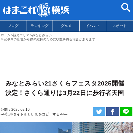
ブログ
ランキング
グルメ
イベント
スポット
ホーム
観光エリア
みなとみらい
※記事内の広告から媒体維持のために収益を得る場合があります
みなとみらい21さくらフェスタ2025開催
決定！さくら通りは3月22日に歩行者天国
公開：2025.02.10
--✄記事タイトルとURLをコピーする-✄—