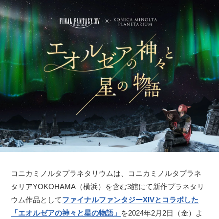
コニカミノルタプラネタリウムは、コニカミノルタプラネ
タリアYOKOHAMA（横浜）を含む3館にて新作プラネタリ
ウム作品として
ファイナルファンタジーXIVとコラボした
「エオルゼアの神々と星の物語」
を2024年2月2日（金）よ