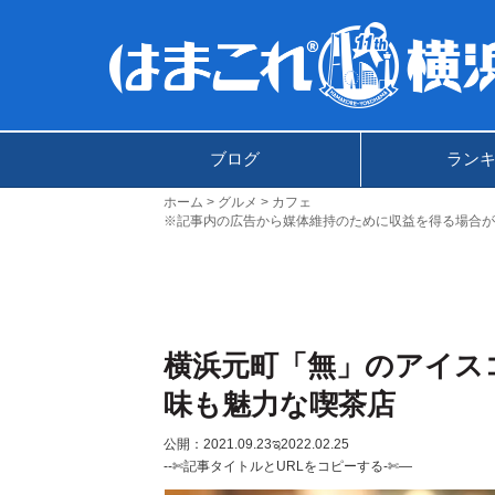
ブログ
ラン
ホーム
グルメ
カフェ
※記事内の広告から媒体維持のために収益を得る場合が
横浜元町「無」のアイス
味も魅力な喫茶店
公開：2021.09.23
ಇ2022.02.25
--✄記事タイトルとURLをコピーする-✄—