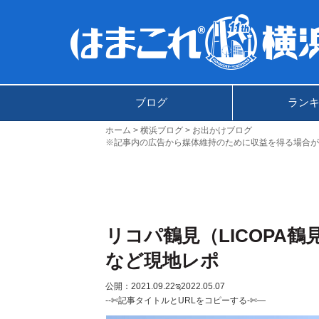
ブログ
ラン
ホーム
横浜ブログ
お出かけブログ
※記事内の広告から媒体維持のために収益を得る場合が
リコパ鶴見（LICOPA
など現地レポ
公開：2021.09.22
ಇ2022.05.07
--✄記事タイトルとURLをコピーする-✄—