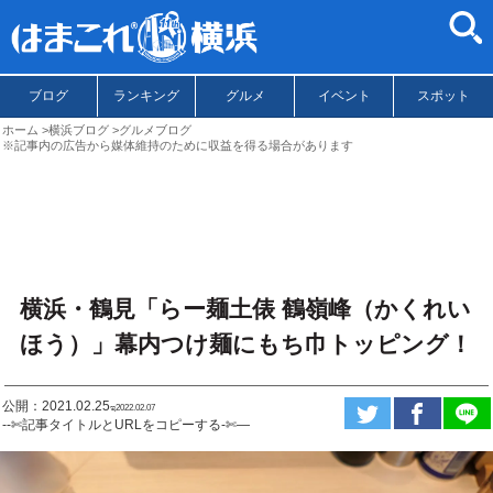
ブログ
ランキング
グルメ
イベント
スポット
ホーム
横浜ブログ
グルメブログ
※記事内の広告から媒体維持のために収益を得る場合があります
横浜・鶴見「らー麺土俵 鶴嶺峰（かくれい
ほう）」幕内つけ麺にもち巾トッピング！
公開：2021.02.25
ಇ2022.02.07
--✄記事タイトルとURLをコピーする-✄—