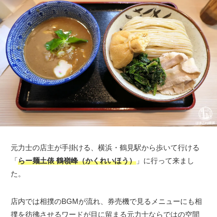
元力士の店主が手掛ける、横浜・鶴見駅から歩いて行ける
「
らー麺土俵 鶴嶺峰（かくれいほう）
」に行って来まし
た。
店内では相撲のBGMが流れ、券売機で見るメニューにも相
撲を彷彿させるワードが目に留まる元力士ならではの空間