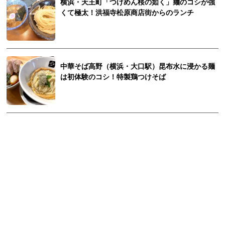
横浜・天王町「つけめん桜の如く」麺のコシが強
くて極太！洪福寺松原商店街からのランチ
中華そば高野（横浜・大口駅）昆布水に浸かる麺
は初体験のコシ！特製鶏つけそば