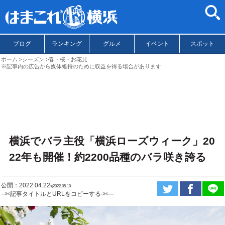
ブログ
ランキング
グルメ
イベント
スポット
ホーム
シーズン
春・桜・お花見
※記事内の広告から媒体維持のために収益を得る場合があります
横浜でバラ主役「横浜ローズウィーク」20
22年も開催！約2200品種のバラ咲き誇る
公開：2022.04.22
ಇ2022.05.10
--✄記事タイトルとURLをコピーする-✄—