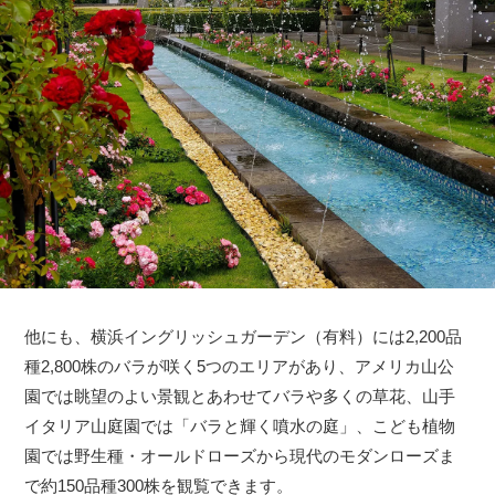
他にも、横浜イングリッシュガーデン（有料）には2,200品
種2,800株のバラが咲く5つのエリアがあり、アメリカ山公
園では眺望のよい景観とあわせてバラや多くの草花、山手
イタリア山庭園では「バラと輝く噴水の庭」、こども植物
園では野生種・オールドローズから現代のモダンローズま
で約150品種300株を観覧できます。