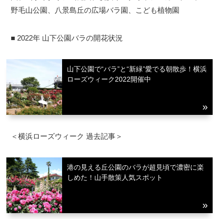
野毛山公園、八景島丘の広場バラ園、こども植物園
■ 2022年 山下公園バラの開花状況
山下公園で“バラ”と“新緑”愛でる朝散歩！横浜
ローズウィーク2022開催中
＜横浜ローズウィーク 過去記事＞
港の見える丘公園のバラが超見頃で濃密に楽
しめた！山手散策人気スポット