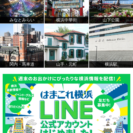
みなとみらい
横浜中華街
山下公園
関内・馬車道
山手・元町
横浜駅