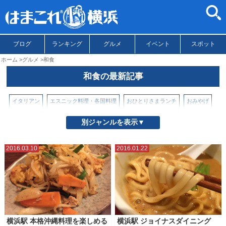
ブログ
ランキング
グルメ
イベント
スポット
ホーム
グルメ
和食
和食の最新記事
イタリアン
エスニック料理・各国料理
おひとりさまランチ
おみやげ
お取り寄せグルメ・スイーツ
かき氷
カフェ
スイーツ
別ジャンルを表示▼
テイクアウト・持ち帰り
テレビ紹介
とんかつ・天ぷら・揚げもの
2016.03.10
2016.01.22
パンケーキ
ハンバーガー
パン屋・パン情報
ホテルアフタヌーンティー
ホテルブッフェ
ラーメン・つけ麺
ラーメン（横浜市内）
ラーメン（横浜市外・県内）
ランチ
中華料理・中国料理
和食
居酒屋
横浜駅 本格沖縄料理を楽しめる
横浜駅 ジョイナスダイニング