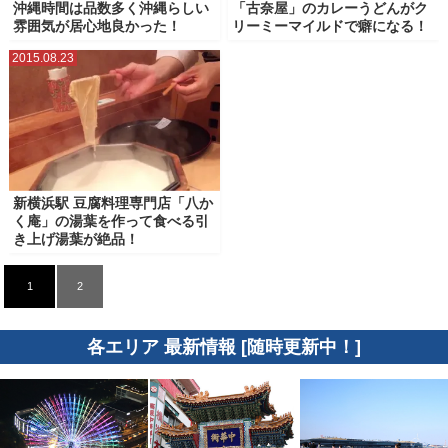
沖縄時間は品数多く沖縄らしい
「古奈屋」のカレーうどんがク
工場直売所・アウトレット商品
朝食・モーニング
洋食
海鮮・寿司
雰囲気が居心地良かった！
リーミーマイルドで癖になる！
焼き肉・ステーキ・肉食
電源カフェ・コワーキングスペース
2015.08.23
新横浜駅 豆腐料理専門店「八か
く庵」の湯葉を作って食べる引
き上げ湯葉が絶品！
1
2
各エリア 最新情報 [随時更新中！]