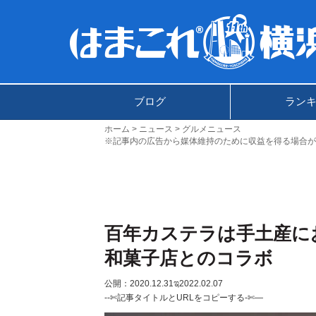
ブログ
ラン
ホーム
ニュース
グルメニュース
※記事内の広告から媒体維持のために収益を得る場合が
百年カステラは手土産に
和菓子店とのコラボ
公開：2020.12.31
ಇ2022.02.07
--✄記事タイトルとURLをコピーする-✄—