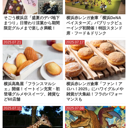
そごう横浜店「盛夏のデパ地下
横浜赤レンガ倉庫「横浜DeNA
まつり」日替わり涼菓から期間
ベイスターズ」パブリックビュ
限定グルメまで楽しさ満載！
ーイング初開催！特設スタンド
席・フード＆ドリンク
2025.07.21
2025.07.17
横浜高島屋「フランスマルシ
横浜赤レンガ倉庫「ファン！ア
ェ」開催！イートイン充実・初
ロハ！2025」にハワイグルメや
登場グルメやスイーツ、雑貨な
雑貨が大集結！フラのパフォー
ど60店舗
マンスも
2025.07.11
2025.07.08