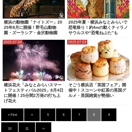
横浜の動物園「ナイトズー」20
2025年夏・横浜みなとみらいで
25年8月に開催！野毛山動物
恐竜祭り！約4mの動くティラノ
園・ズーラシア・金沢動物園
サウルスや“恐竜ねぶた”も
2025.07.04
2025.07.03
横浜花火「みなとみらいスマー
そごう横浜店「英国フェア」開
トフェスティバル2025」8月4日
催中！スコーンや紅茶の英国グ
に開催！25分間2万発の打ち上
ルメ・英国雑貨が勢揃い
げ花火
« First
‹‹
5
6
7
8
9
10
11
››