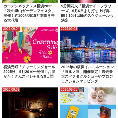
ガーデンネックレス横浜2025
5分間花火「横浜ナイトフラワ
「秋の里山ガーデンフェスタ」
ーズ」9月6日より打ち上げ再
開催！約100品種15万本咲き誇
開！10月以降のスケジュールも
る大花壇
決定
2025.09.04
2025.09.03
横浜元町「チャーミングセール
2025年の横浜イルミネーション
2025秋」9月20日〜開催！お得
「ヨルノヨ」開催決定！過去最
がたくさんスペシャルな9日間
大スペクタクルショーやプロジ
ェクションマッピング
2025.09.03
2025.09.01