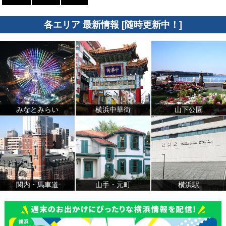
各エリア 最新情報 [随時更新中！]
みなとみらい
横浜中華街
山下公園
関内・馬車道
山手・元町
横浜駅