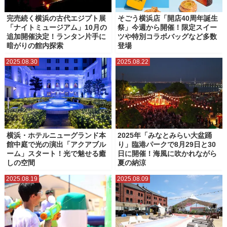
完売続く横浜の古代エジプト展
そごう横浜店「開店40周年誕生
「ナイトミュージアム」10月の
祭」今週から開催！限定スイー
追加開催決定！ランタン片手に
ツや特別コラボバッグなど多数
暗がりの館内探索
登場
2025.08.30
2025.08.22
横浜・ホテルニューグランド本
2025年「みなとみらい大盆踊
館中庭で光の演出「アクアブル
り」臨港パークで8月29日と30
ーム」スタート！光で魅せる癒
日に開催！海風に吹かれながら
しの空間
夏の納涼
2025.08.19
2025.08.09