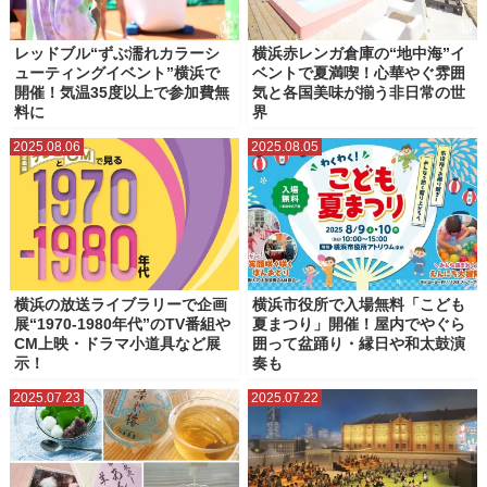
レッドブル“ずぶ濡れカラーシ
横浜赤レンガ倉庫の“地中海”イ
ューティングイベント”横浜で
ベントで夏満喫！心華やぐ雰囲
開催！気温35度以上で参加費無
気と各国美味が揃う非日常の世
料に
界
2025.08.06
2025.08.05
横浜の放送ライブラリーで企画
横浜市役所で入場無料「こども
展“1970-1980年代”のTV番組や
夏まつり」開催！屋内でやぐら
CM上映・ドラマ小道具など展
囲って盆踊り・縁日や和太鼓演
示！
奏も
2025.07.23
2025.07.22