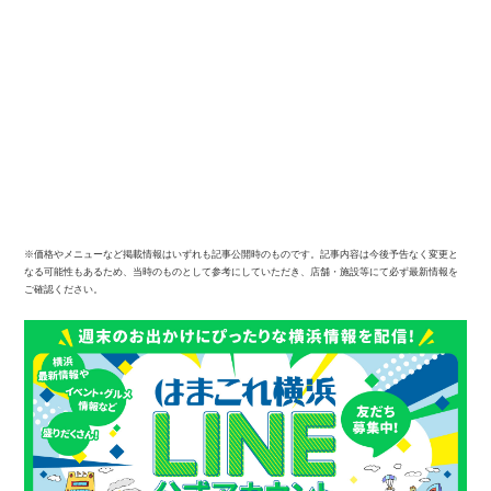
※価格やメニューなど掲載情報はいずれも記事公開時のものです。記事内容は今後予告なく変更と
なる可能性もあるため、当時のものとして参考にしていただき、店舗・施設等にて必ず最新情報を
ご確認ください。