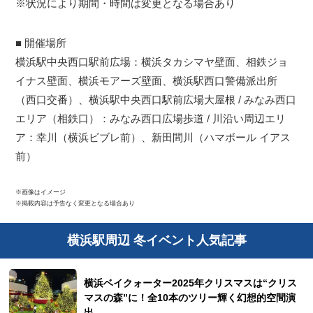
※状況により期間・時間は変更となる場合あり
■ 開催場所
横浜駅中央西口駅前広場：横浜タカシマヤ壁面、相鉄ジョ
イナス壁面、横浜モアーズ壁面、横浜駅西口警備派出所
（西口交番）、横浜駅中央西口駅前広場大屋根 / みなみ西口
エリア（相鉄口）：みなみ西口広場歩道 / 川沿い周辺エリ
ア：幸川（横浜ビブレ前）、新田間川（ハマボール イアス
前）
※画像はイメージ
※掲載内容は予告なく変更となる場合あり
横浜駅周辺 冬イベント人気記事
横浜ベイクォーター2025年クリスマスは“クリス
マスの森”に！全10本のツリー輝く幻想的空間演
出