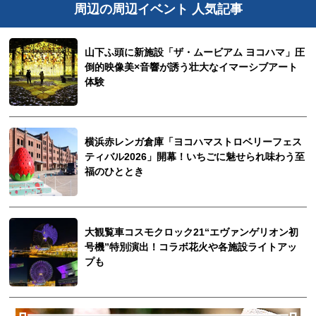
周辺の周辺イベント 人気記事
山下ふ頭に新施設「ザ・ムービアム ヨコハマ」圧
倒的映像美×音響が誘う壮大なイマーシブアート
体験
横浜赤レンガ倉庫「ヨコハマストロベリーフェス
ティバル2026」開幕！いちごに魅せられ味わう至
福のひととき
大観覧車コスモクロック21“エヴァンゲリオン初
号機”特別演出！コラボ花火や各施設ライトアッ
プも