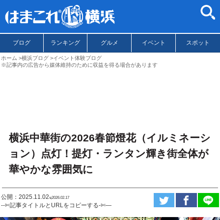
ブログ
ランキング
グルメ
イベント
スポット
ホーム
横浜ブログ
イベント体験ブログ
※記事内の広告から媒体維持のために収益を得る場合があります
横浜中華街の2026春節燈花（イルミネーシ
ョン）点灯！提灯・ランタン輝き街全体が
華やかな雰囲気に
公開：2025.11.02
ಇ2026.02.17
--✄記事タイトルとURLをコピーする-✄—