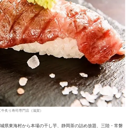
江牛炙り寿司専門店（滋賀）
城県東海村から本場の干し芋、静岡茶の詰め放題、三陸・常磐