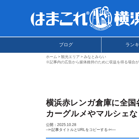
ブログ
ラン
ホーム
観光エリア
みなとみらい
※記事内の広告から媒体維持のために収益を得る場合が
横浜赤レンガ倉庫に全国
カーグルメやマルシェな
公開：2025.10.28
--✄記事タイトルとURLをコピーする-✄—