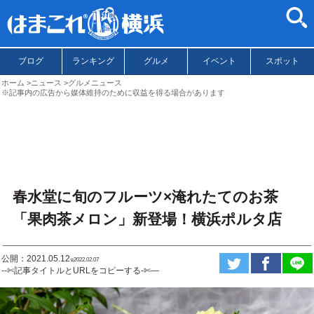
ブログ
ランキング
グルメ
イベント
スポット
ホーム
ニュース
グルメニュース
※記事内の広告から媒体維持のために収益を得る場合があります
春水堂に旬のフルーツ×淹れたてのお茶
「果肉茶メロン」新登場！横浜ポルタ店
公開：2021.05.12
ಇ2022.02.07
--✄記事タイトルとURLをコピーする-✄—