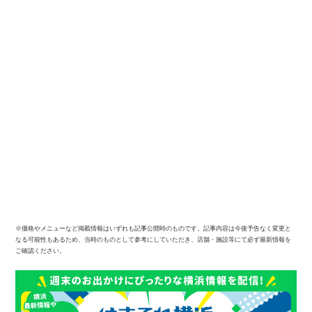
※価格やメニューなど掲載情報はいずれも記事公開時のものです。記事内容は今後予告なく変更と
なる可能性もあるため、当時のものとして参考にしていただき、店舗・施設等にて必ず最新情報を
ご確認ください。