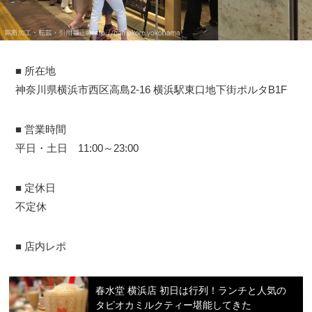
■ 所在地
神奈川県横浜市西区高島2-16 横浜駅東口地下街ポルタB1F
■ 営業時間
平日・土日 11:00～23:00
■ 定休日
不定休
■ 店内レポ
春水堂 横浜店 初日は行列！ランチと人気の
タピオカミルクティー堪能してきた