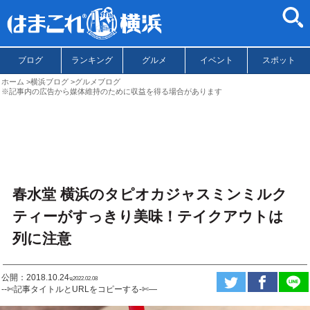
ブログ
ランキング
グルメ
イベント
スポット
ホーム
横浜ブログ
グルメブログ
※記事内の広告から媒体維持のために収益を得る場合があります
春水堂 横浜のタピオカジャスミンミルク
ティーがすっきり美味！テイクアウトは
列に注意
公開：2018.10.24
ಇ2022.02.08
--✄記事タイトルとURLをコピーする-✄—