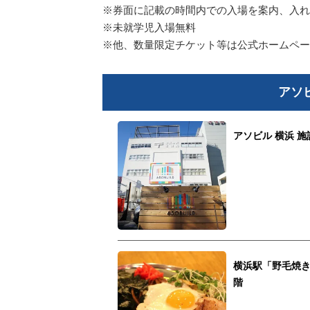
※券面に記載の時間内での入場を案内、入れ
※未就学児入場無料
※他、数量限定チケット等は公式ホームペー
アソ
アソビル 横浜 
横浜駅「野毛焼き
階