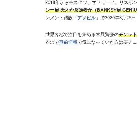
2018年からモスクワ、マドリード、リスボ
シー展 天才か反逆者か（BANKSY展 GENIUS
ンメント施設「
アソビル
」で2020年3月2
世界各地で注目を集める本展覧会の
チケット
るので
事前情報
で気になっていた方は要チェ