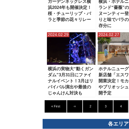
ガーデンネックレス横
横浜・ホテルニ
浜2024年も開催決定！
ランド“薔薇”
桜・チューリップ・バ
ヌーンティー登
ラと季節の花々リレー
りと味でバラの
存分に
2024.02.29
2024.02.27
横浜の実物大“動くガン
ホテルニューグ
ダム”3月31日にファイ
新店舗「エスワ
ナルイベント！3月はリ
開業決定！モカ
バイバル演出や最後の
やブリオッシュ
じゃんけん対決も
開予定
« First
‹‹
2
3
4
各エリア