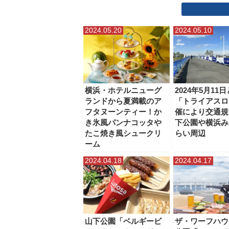
星川・天王町
本牧
松原商店街
横浜からの日
2024.05.20
2024.05.10
野毛・近隣エリア
鎌倉
関内・馬車道
横浜・ホテルニューグ
2024年5月11日
ランドから夏満載のア
「トライアスロ
フタヌーンティー！か
催により交通規
き氷風パンナコッタや
下公園や横浜み
たこ焼き風シュークリ
らい周辺
ーム
2024.04.18
2024.04.17
山下公園「ベルギービ
ザ・ワーフハウ