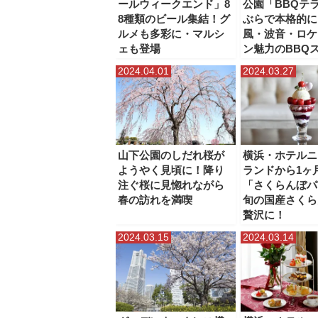
ールウィークエンド」8
公園「BBQテ
8種類のビール集結！グ
ぶらで本格的に
ルメも多彩に・マルシ
風・波音・ロケ
ェも登場
ン魅力のBBQ
2024.04.01
2024.03.27
山下公園のしだれ桜が
横浜・ホテルニ
ようやく見頃に！降り
ランドから1ヶ
注ぐ桜に見惚れながら
「さくらんぼパ
春の訪れを満喫
旬の国産さくら
贅沢に！
2024.03.15
2024.03.14