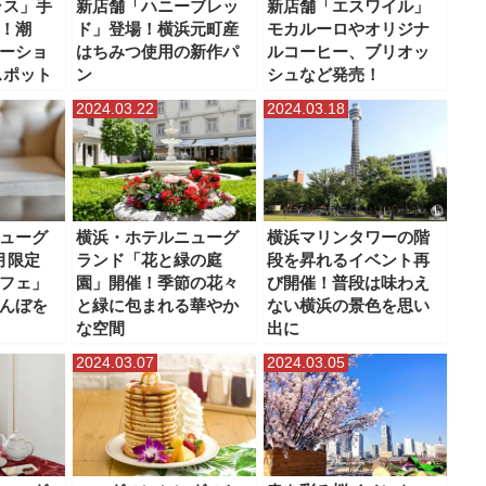
ラス」手
新店舗「ハニーブレッ
新店舗「エスワイル」
！潮
ド」登場！横浜元町産
モカルーロやオリジナ
ーショ
はちみつ使用の新作パ
ルコーヒー、ブリオッ
スポット
ン
シュなど発売！
2024.03.22
2024.03.18
ューグ
横浜・ホテルニューグ
横浜マリンタワーの階
月限定
ランド「花と緑の庭
段を昇れるイベント再
フェ」
園」開催！季節の花々
び開催！普段は味わえ
んぼを
と緑に包まれる華やか
ない横浜の景色を思い
な空間
出に
2024.03.07
2024.03.05