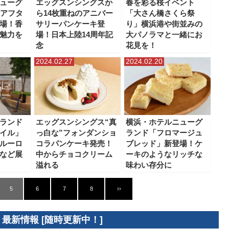
ューグ
エッグスンシングスか
春を彩る桜イベント
のアフタ
ら14枚重ねのアニバー
「大さん橋さくら祭
場！香
サリーパンケーキ登
り」横浜港や街並みの
魅力を
場！日本上陸14周年記
大パノラマと一緒にお
念
花見を！
2024.02.27
2024.02.20
ランド
エッグスンシングス“真
横浜・ホテルニューグ
イル」
っ白な”フォンダンショ
ランド「フロマージュ
ルーロ
コラパンケーキ発売！
ブレッド」新登場！ケ
など展
中からチョコクリーム
ーキのようなリッチな
溢れる
味わい存分に
5
6
7
8
››
 最新情報 [随時更新中！]