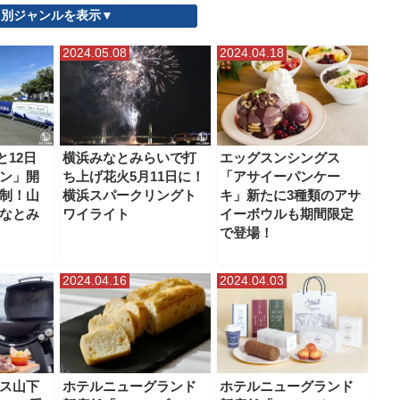
別ジャンルを表示▼
帰りスポット
横浜中華街
横浜市北部
横浜市南部
横浜駅
2024.05.08
2024.04.18
と12日
横浜みなとみらいで打
エッグスンシングス
ン」開
ち上げ花火5月11日に！
「アサイーパンケー
制！山
横浜スパークリングト
キ」新たに3種類のアサ
なとみ
ワイライト
イーボウルも期間限定
で登場！
2024.04.16
2024.04.03
ス山下
ホテルニューグランド
ホテルニューグランド