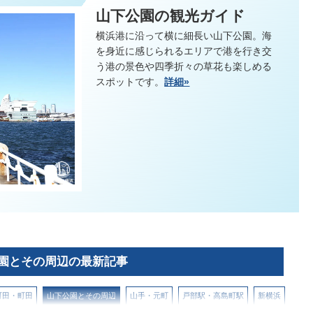
山下公園の観光ガイド
横浜港に沿って横に細長い山下公園。海
を身近に感じられるエリアで港を行き交
う港の景色や四季折々の草花も楽しめる
スポットです。
詳細»
園とその周辺の最新記事
町田・町田
山下公園とその周辺
山手・元町
戸部駅・高島町駅
新横浜