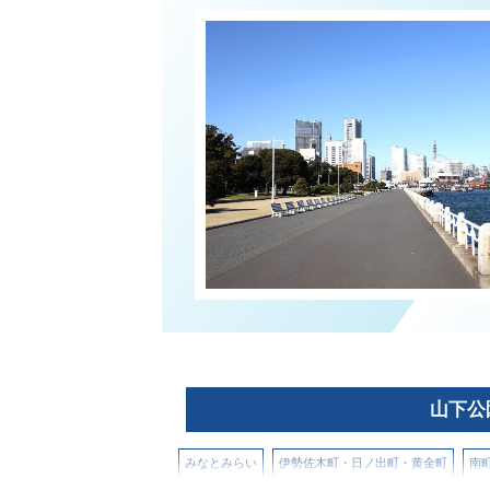
山下公
みなとみらい
伊勢佐木町・日ノ出町・黄金町
南