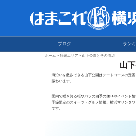
ブログ
ラン
ホーム
観光エリア
山下公園とその周辺
山下
海沿いを散歩できる山下公園はデートコースの定番
賑わいます。
園内で咲き誇る桜やバラの四季の便りやイベント情
季節限定のスイーツ・グルメ情報、横浜マリンタワ
です。