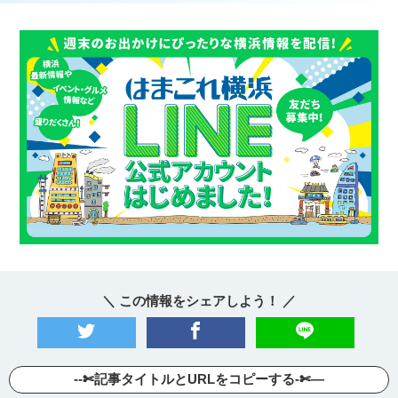
＼ この情報をシェアしよう！ ／
--✄記事タイトルとURLをコピーする-✄—