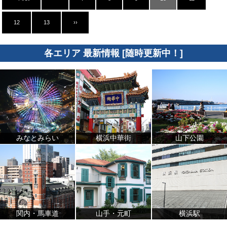
12
13
››
各エリア 最新情報 [随時更新中！]
みなとみらい
横浜中華街
山下公園
関内・馬車道
山手・元町
横浜駅