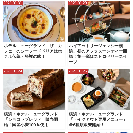
2021.01.31
2021.01.29
ホテルニューグランド「ザ・カ
ハイアットリージェンシー横
フェ」のシーフードドリアはホ
浜、初のアフタヌーンティー開
テル伝統・発祥の味！
始！第一弾はストロベリースイ
ーツ
2021.01.29
2021.01.25
横浜・ホテルニューグランド
横浜・ホテルニューグランド
「ショコラブレッド」販売開
「テイクアウト専用メニュー」
始！国産小麦100％使用
全6種類販売開始！