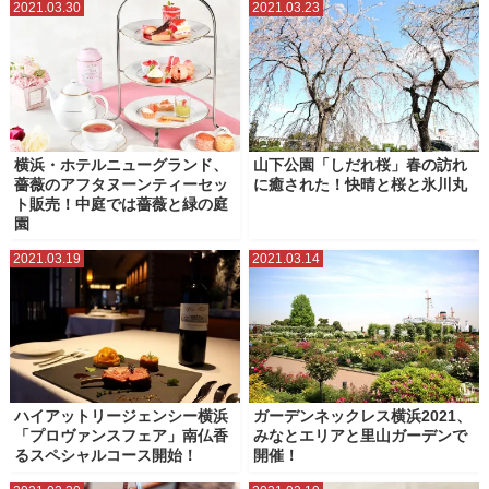
2021.03.30
2021.03.23
横浜中華街
横浜市北部
横浜市南部
横浜駅
野毛・近隣エリア
鎌倉
関内・馬車道
横浜・ホテルニューグランド、
山下公園「しだれ桜」春の訪れ
薔薇のアフタヌーンティーセッ
に癒された！快晴と桜と氷川丸
ト販売！中庭では薔薇と緑の庭
園
2021.03.19
2021.03.14
ハイアットリージェンシー横浜
ガーデンネックレス横浜2021、
「プロヴァンスフェア」南仏香
みなとエリアと里山ガーデンで
るスペシャルコース開始！
開催！