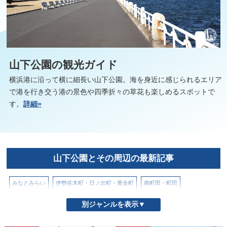
山下公園の観光ガイド
横浜港に沿って横に細長い山下公園。海を身近に感じられるエリア
で港を行き交う港の景色や四季折々の草花も楽しめるスポットで
す。
詳細»
山下公園とその周辺の最新記事
みなとみらい
伊勢佐木町・日ノ出町・黄金町
南町田・町田
山下公園とその周辺
山手・元町
戸部駅・高島町駅
新横浜
別ジャンルを表示▼
星川・天王町
本牧
松原商店街
横浜からの日帰りスポット