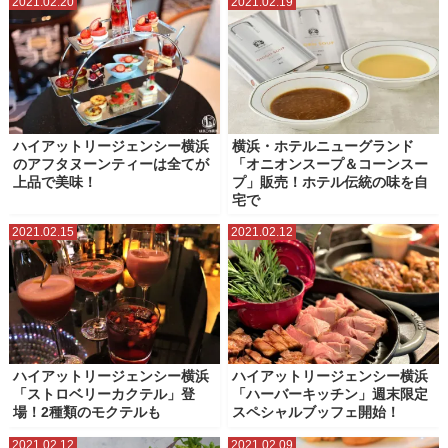
2021.02.20
2021.02.19
ハイアットリージェンシー横浜
横浜・ホテルニューグランド
のアフタヌーンティーは全てが
「オニオンスープ＆コーンスー
上品で美味！
プ」販売！ホテル伝統の味を自
宅で
2021.02.15
2021.02.12
ハイアットリージェンシー横浜
ハイアットリージェンシー横浜
「ストロベリーカクテル」登
「ハーバーキッチン」週末限定
場！2種類のモクテルも
スペシャルブッフェ開始！
2021.02.12
2021.02.09