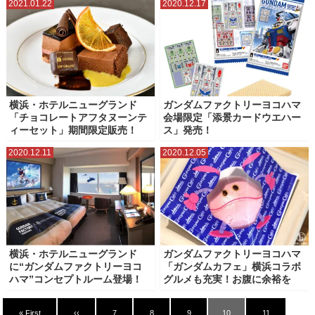
2021.01.22
2020.12.17
横浜・ホテルニューグランド
ガンダムファクトリーヨコハマ
「チョコレートアフタヌーンテ
会場限定「添景カードウエハー
ィーセット」期間限定販売！
ス」発売！
2020.12.11
2020.12.05
横浜・ホテルニューグランド
ガンダムファクトリーヨコハマ
に“ガンダムファクトリーヨコ
「ガンダムカフェ」横浜コラボ
ハマ”コンセプトルーム登場！
グルメも充実！お腹に余裕を
« First
‹‹
7
8
9
10
11