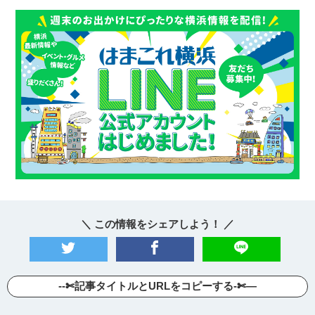
＼ この情報をシェアしよう！ ／
--✄記事タイトルとURLをコピーする-✄—