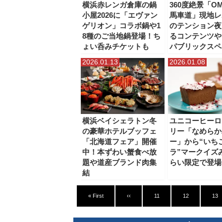
横浜赤レンガ倉庫の鍋
360度絶景「O
小屋2026に「エヴァン
馬車道」現地レ
ゲリオン」コラボ鍋や1
のテンション夜
8種のご当地鍋登場！ち
るコンテンツや
ょい呑みチケットも
パブリックスペ
2026.01.13
2026.01.08
横浜ベイシェラトン冬
ユニコーヒーロ
の豪華ホテルブッフェ
リー「なめらか
「北海道フェア」開催
ー」から“いち
中！本ずわい蟹食べ放
ラ”マークイズ
題や道産ブランド肉集
らい限定で登場
結
« First
‹‹
11
12
13