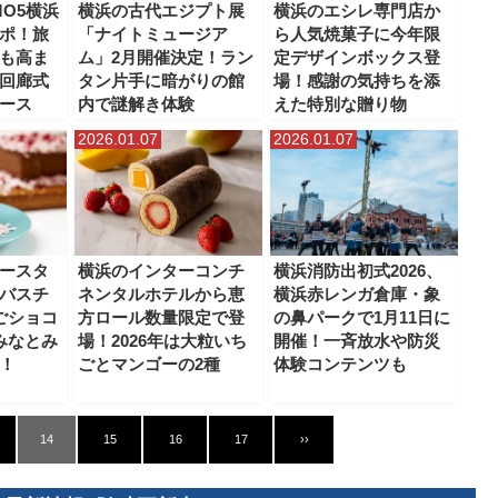
MO5横浜
横浜の古代エジプト展
横浜のエシレ専門店か
ポ！旅
「ナイトミュージア
ら人気焼菓子に今年限
も高ま
ム」2月開催決定！ラン
定デザインボックス登
回廊式
タン片手に暗がりの館
場！感謝の気持ちを添
ース
内で謎解き体験
えた特別な贈り物
2026.01.07
2026.01.07
ースタ
横浜のインターコンチ
横浜消防出初式2026、
バスチ
ネンタルホテルから恵
横浜赤レンガ倉庫・象
ごショコ
方ロール数量限定で登
の鼻パークで1月11日に
みなとみ
場！2026年は大粒いち
開催！一斉放水や防災
！
ごとマンゴーの2種
体験コンテンツも
14
15
16
17
››