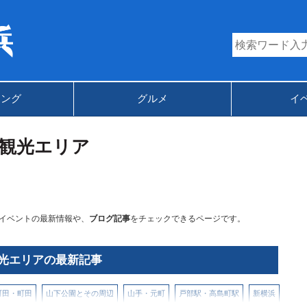
キング
グルメ
イ
観光エリア
イベントの最新情報や、
ブログ記事
をチェックできるページです。
光エリアの最新記事
町田・町田
山下公園とその周辺
山手・元町
戸部駅・高島町駅
新横浜