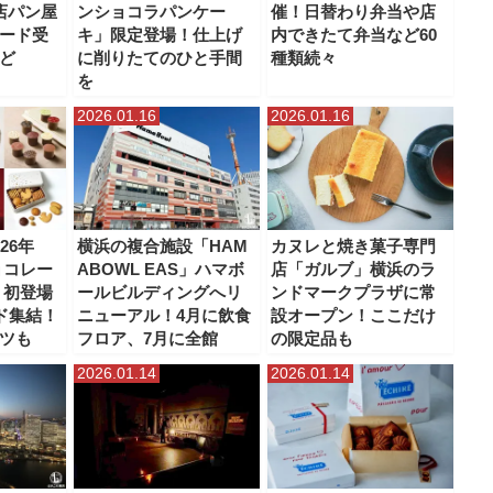
店パン屋
ンショコラパンケー
催！日替わり弁当や店
ード受
キ」限定登場！仕上げ
内できたて弁当など60
ど
に削りたてのひと手間
種類続々
を
2026.01.16
2026.01.16
26年
横浜の複合施設「HAM
カヌレと焼き菓子専門
ョコレー
ABOWL EAS」ハマボ
店「ガルブ」横浜のラ
」初登場
ールビルディングへリ
ンドマークプラザに常
ンド集結！
ニューアル！4月に飲食
設オープン！ここだけ
ツも
フロア、7月に全館
の限定品も
2026.01.14
2026.01.14