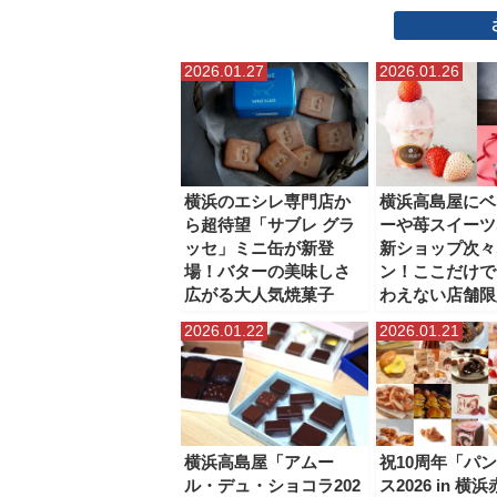
星川・天王町
本牧
松原商店街
横浜からの日
2026.01.27
2026.01.26
野毛・近隣エリア
鎌倉
関内・馬車道
横浜のエシレ専門店か
横浜高島屋にベ
ら超待望「サブレ グラ
ーや苺スイーツ
ッセ」ミニ缶が新登
新ショップ次々
場！バターの美味しさ
ン！ここだけで
広がる大人気焼菓子
わえない店舗限
2026.01.22
2026.01.21
横浜高島屋「アムー
祝10周年「パ
ル・デュ・ショコラ202
ス2026 in 横