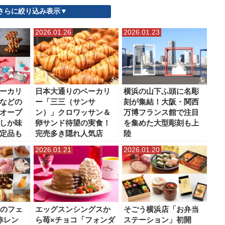
さらに絞り込み表示▼
帰りスポット
横浜中華街
横浜市北部
横浜市南部
横浜駅
2026.01.26
2026.01.23
ーカリ
日本大通りのベーカリ
横浜の山下ふ頭に名彫
などの
ー「三三（サンサ
刻が集結！大阪・関西
オープ
ン）」クロワッサン＆
万博フランス館で注目
しか味
卵サンド待望の実食！
を集めた大型彫刻も上
定品も
完売多き隠れ人気店
陸
2026.01.21
2026.01.20
ンのフェ
エッグスンシングスか
そごう横浜店「お弁当
浜赤レン
ら苺×チョコ「フォンダ
ステーション」初開