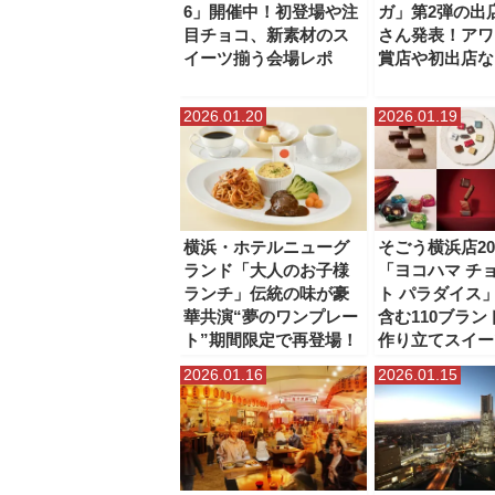
6」開催中！初登場や注
ガ」第2弾の出
目チョコ、新素材のス
さん発表！アワ
イーツ揃う会場レポ
賞店や初出店な
2026.01.20
2026.01.19
横浜・ホテルニューグ
そごう横浜店20
ランド「大人のお子様
「ヨコハマ チ
ランチ」伝統の味が豪
ト パラダイス
華共演“夢のワンプレー
含む110ブラ
ト”期間限定で再登場！
作り立てスイー
2026.01.16
2026.01.15