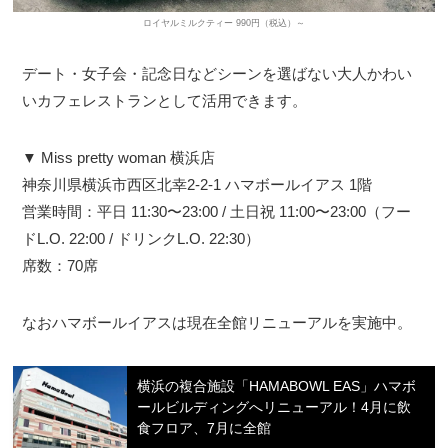
ロイヤルミルクティー 990円（税込）～
デート・女子会・記念日などシーンを選ばない大人かわい
いカフェレストランとして活用できます。
▼ Miss pretty woman 横浜店
神奈川県横浜市西区北幸2-2-1 ハマボールイアス 1階
営業時間：平日 11:30〜23:00 / 土日祝 11:00〜23:00（フー
ドL.O. 22:00 / ドリンクL.O. 22:30）
席数：70席
なおハマボールイアスは現在全館リニューアルを実施中。
横浜の複合施設「HAMABOWL EAS」ハマボ
ールビルディングへリニューアル！4月に飲
食フロア、7月に全館