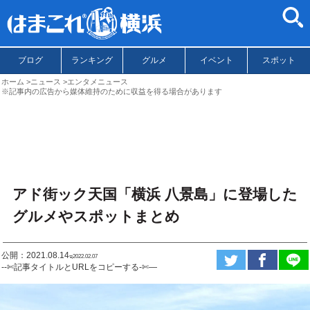
ブログ
ランキング
グルメ
イベント
スポット
ホーム
ニュース
エンタメニュース
※記事内の広告から媒体維持のために収益を得る場合があります
アド街ック天国「横浜 八景島」に登場した
グルメやスポットまとめ
公開：2021.08.14
ಇ2022.02.07
--✄記事タイトルとURLをコピーする-✄—