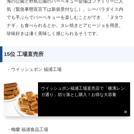
海の公園と野島公園のバーベキュー会場はファミリーに人
気（緊急事態宣言下は新規受付なし）。シーパラダイス内
でも手ぶらでバーベキューを楽しむことができ、「ヌタウ
ナギ」も食べられるとか。タレ焼きとアヒージョを用意。
珍味好きは凄く美味しく感じられるそうです。
15位 工場直売所
・ウイッシュボン 福浦工場
ウイッシュボン福浦工場直売店で「横濱レン
ガ通り」切り落とし購入！お得な大容量
・梅蘭 福浦食品工場