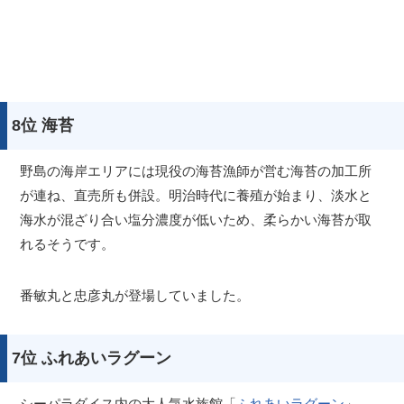
8位 海苔
野島の海岸エリアには現役の海苔漁師が営む海苔の加工所
が連ね、直売所も併設。明治時代に養殖が始まり、淡水と
海水が混ざり合い塩分濃度が低いため、柔らかい海苔が取
れるそうです。
番敏丸と忠彦丸が登場していました。
7位 ふれあいラグーン
シーパラダイス内の大人気水族館「
ふれあいラグーン
」。