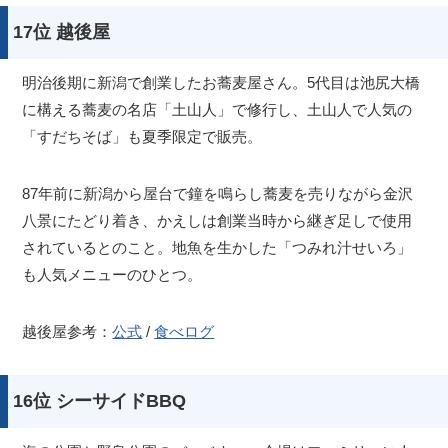
17位 越後屋
明治後期に新潟で創業したお蕎麦屋さん。5代目は池尻大橋
に構える蕎麦の名店「土山人」で修行し、土山人で人気の
「すだちそば」も夏季限定で販売。
87年前に新潟から屋台で鐘を鳴らし蕎麦を売りながら金沢
八景にたどり着き、かえしは創業当時から継ぎ足しで使用
されているとのこと。地魚を生かした「つみれ汁せいろ」
も人気メニューのひとつ。
越後屋参考：
公式
/
食べログ
16位 シーサイドBBQ