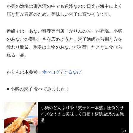
小柴の漁場は東京湾の中でも遠浅なので日光が海中によく
届き餌が豊富のため、美味しい穴子に育つそうです。
番組では、あなご料理専門店「かりんの木」が登場。小柴
のあなごの美味しさを広めようと、穴子漁師から捌き方を
教わり開業。刺身は上物のあなごが入荷したときに食べら
れる一品。
かりんの木参考：
食べログ
/
ぐるなび
■ 小柴の穴子 食べてみました！
小柴のどんぶりや「穴子丼一本盛」圧倒的サ
イズなうえに美味しく口福！横浜金沢の柴漁
港