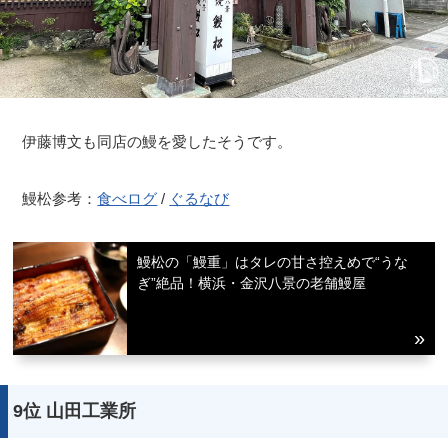
伊藤博文も同店の鰻を愛したそうです。
鰻松参考：
食べログ
/
ぐるなび
鰻松の「鰻重」はタレの甘さ控えめで“うな
ぎ”絶品！横浜・金沢八景の老舗鰻屋
9位 山田工業所