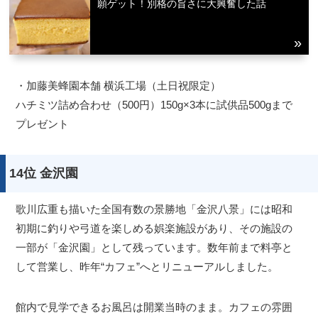
願ゲット！別格の旨さに大興奮した話
・加藤美蜂園本舗 横浜工場（土日祝限定）
ハチミツ詰め合わせ（500円）150g×3本に試供品500gまで
プレゼント
14位 金沢園
歌川広重も描いた全国有数の景勝地「金沢八景」には昭和
初期に釣りや弓道を楽しめる娯楽施設があり、その施設の
一部が「金沢園」として残っています。数年前まで料亭と
して営業し、昨年“カフェ”へとリニューアルしました。
館内で見学できるお風呂は開業当時のまま。カフェの雰囲