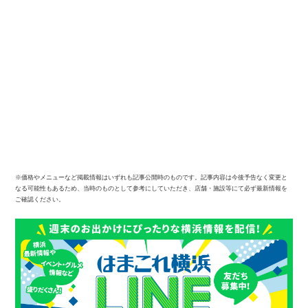
※価格やメニューなど掲載情報はいずれも記事公開時のものです。記事内容は今後予告なく変更と
なる可能性もあるため、当時のものとして参考にしていただき、店舗・施設等にて必ず最新情報を
ご確認ください。