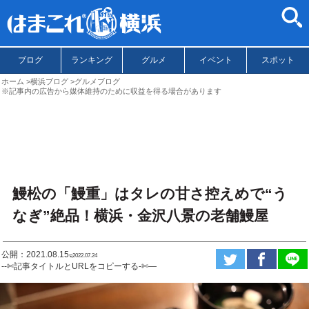
ブログ
ランキング
グルメ
イベント
スポット
ホーム
横浜ブログ
グルメブログ
※記事内の広告から媒体維持のために収益を得る場合があります
鰻松の「鰻重」はタレの甘さ控えめで“う
なぎ”絶品！横浜・金沢八景の老舗鰻屋
公開：2021.08.15
ಇ2022.07.24
--✄記事タイトルとURLをコピーする-✄—