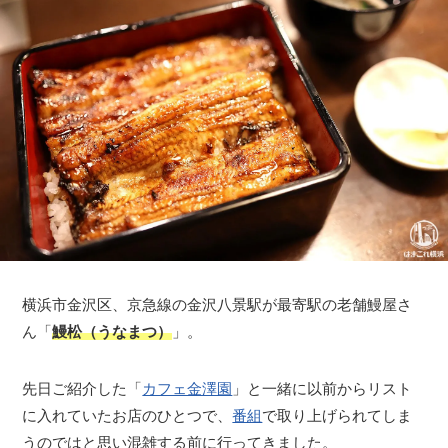
横浜市金沢区、京急線の金沢八景駅が最寄駅の老舗鰻屋さ
ん「
鰻松（うなまつ）
」。
先日ご紹介した「
カフェ金澤園
」と一緒に以前からリスト
に入れていたお店のひとつで、
番組
で取り上げられてしま
うのではと思い混雑する前に行ってきました。