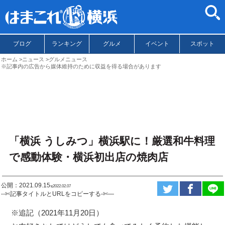
ブログ
ランキング
グルメ
イベント
スポット
ホーム
ニュース
グルメニュース
※記事内の広告から媒体維持のために収益を得る場合があります
「横浜 うしみつ」横浜駅に！厳選和牛料理
で感動体験・横浜初出店の焼肉店
公開：2021.09.15
ಇ2022.02.07
--✄記事タイトルとURLをコピーする-✄—
※追記（2021年11月20日）