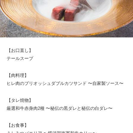
【お口直し】
テールスープ
【肉料理】
ヒレ肉のブリオッシュダブルカツサンド 〜自家製ソース〜
【タレ焼物】
厳選和牛赤身肉2種 〜秘伝の黒ダレと秘伝の白ダレ〜
【お食事】