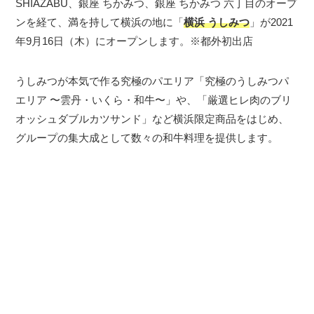
SHIAZABU、銀座 ちかみつ、銀座 ちかみつ 六丁目のオープ
ンを経て、満を持して横浜の地に「
横浜 うしみつ
」が2021
年9月16⽇（木）にオープンします。※都外初出店
うしみつが本気で作る究極のパエリア「究極のうしみつパ
エリア 〜雲丹・いくら・和牛〜」や、「厳選ヒレ肉のブリ
オッシュダブルカツサンド」など横浜限定商品をはじめ、
グループの集大成として数々の和牛料理を提供します。