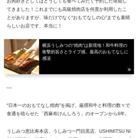
お肉好きとしてはどうしても食べてみたく予約した堪能し
てきました！これまでにも高級焼肉店を何度か利用したこ
とがありますが、味だけでなく“おもてなしの心”までも素晴
らしいお店です、本当に！
横浜うしみつの“焼肉”は新境地！和牛料理の
衝撃的旨さとライブ感、最高のおもてなしに
感涙
—
“日本一のおもてなし焼肉”を掲げ、厳撰和牛と料理の数々で
食通を唸らせた「西麻布けんしろう」のオープンから6年。
うしみつ恵比寿本店、うしみつ一門目黒店、USHIMITSU NI