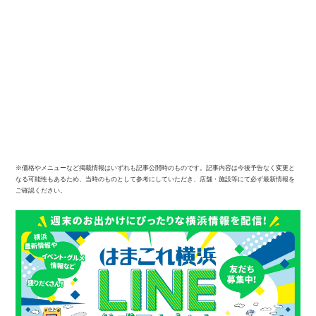
※価格やメニューなど掲載情報はいずれも記事公開時のものです。記事内容は今後予告なく変更と
なる可能性もあるため、当時のものとして参考にしていただき、店舗・施設等にて必ず最新情報を
ご確認ください。