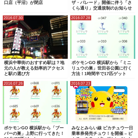
口店（平沼）が閉店
ザ・パレード」開催に伴う「さ
くら通り」交通規制のお知らせ
2016.07.30
2016.07.28
横浜中華街のおすすめ駅は？地
ポケモンGO 横浜駅から「ミニ
元の人が教える効率的アクセス
リュウの巣」世田谷公園に行く
と駅の選び方
方法！1時間半で17匹ゲット
2016.07.26
2016.07.23
ポケモンGO 横浜駅から「ブー
みなとみらい線 ピカチュウ一日
バーの巣」上野に行ってきた！
乗車券発売チュウ！を開催 – ピ