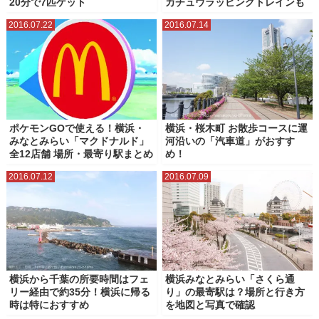
20分で7匹ゲット
カチュウラッピングトレインも
2016.07.22
2016.07.14
ポケモンGOで使える！横浜・
横浜・桜木町 お散歩コースに運
みなとみらい「マクドナルド」
河沿いの「汽車道」がおすす
全12店舗 場所・最寄り駅まとめ
め！
2016.07.12
2016.07.09
横浜から千葉の所要時間はフェ
横浜みなとみらい「さくら通
リー経由で約35分！横浜に帰る
り」の最寄駅は？場所と行き方
時は特におすすめ
を地図と写真で確認