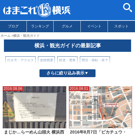
ブログ
ランキング
グルメ
イベント
スポット
ホーム
横浜・観光ガイド
横浜・観光ガイドの最新記事
行き方・アクセス
道路開通
鉄道・電車
閉店・移転・終了
さらに絞り込み表示▼
2016.08.06
2016.08.01
まじか…らーめん山頭火 横浜西
2016年8月7日「ピカチュウ・