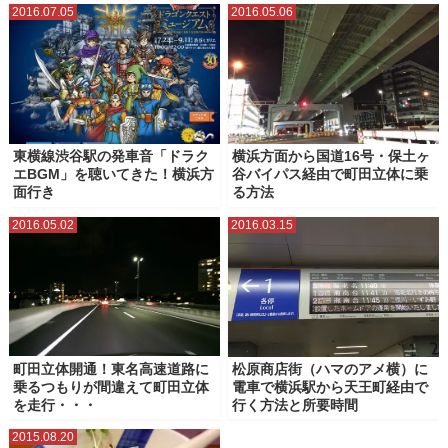
2016.07.05
2016.05.06
東横線渋谷駅の発車音「ドラク
横浜方面から国道16号・保土ヶ
エBGM」を聴いてきた！横浜方
谷バイパス経由で町田立体に乗
面行き
る方法
2016.05.02
2016.03.15
町田立体開通！東名高速道路に
松原商店街（ハマのアメ横）に
乗るつもりが間違えて町田立体
電車で横浜駅から天王町経由で
を走行・・・
行く方法と所要時間
2015.08.20