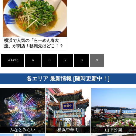
横浜で人気の「らーめん春友
流」が閉店！移転先はどこ！？
« First
‹‹
6
7
8
9
各エリア 最新情報 [随時更新中！]
みなとみらい
横浜中華街
山下公園