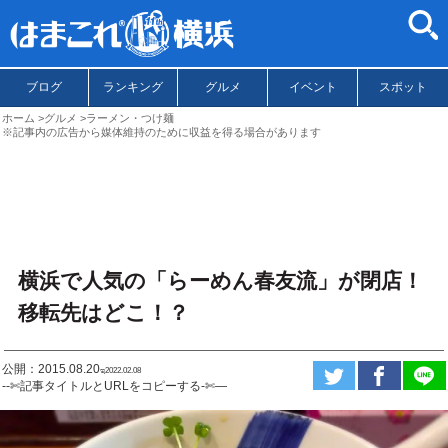
ブログ
ランキング
グルメ
イベント
スポット
ホーム
グルメ
ラーメン・つけ麺
※記事内の広告から媒体維持のために収益を得る場合があります
横浜で人気の「らーめん春友流」が閉店！
移転先はどこ！？
公開：2015.08.20
ಇ2022.02.08
--✄記事タイトルとURLをコピーする-✄—