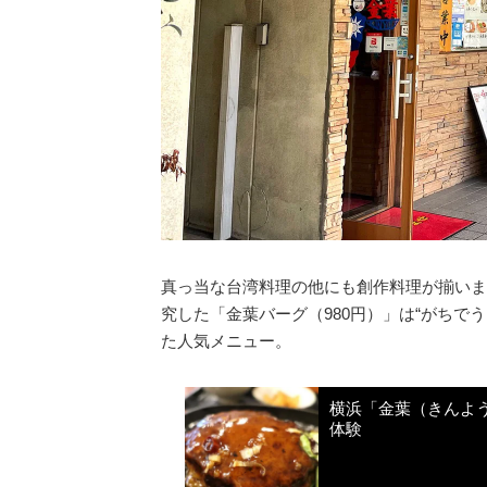
真っ当な台湾料理の他にも創作料理が揃いま
究した「金葉バーグ（980円）」は“がちで
た人気メニュー。
横浜「金葉（きんよう
体験