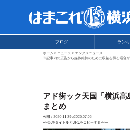
ブログ
ラン
ホーム
ニュース
エンタメニュース
※記事内の広告から媒体維持のために収益を得る場合が
アド街ック天国「横浜高
まとめ
公開：2020.11.29
ಇ2025.07.05
--✄記事タイトルとURLをコピーする-✄—