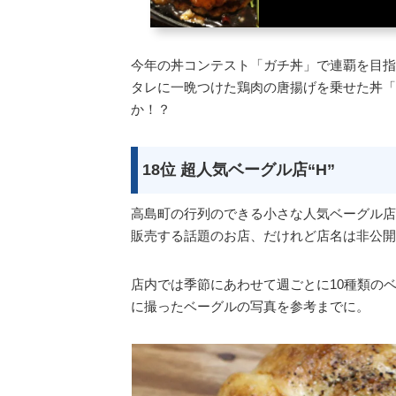
今年の丼コンテスト「ガチ丼」で連覇を目指
タレに一晩つけた鶏肉の唐揚げを乗せた丼「
か！？
18位 超人気ベーグル店“H”
高島町の行列のできる小さな人気ベーグル店
販売する話題のお店、だけれど店名は非公開
店内では季節にあわせて週ごとに10種類の
に撮ったベーグルの写真を参考までに。