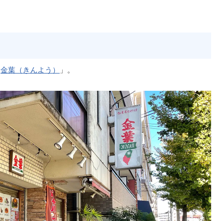
「
金葉（きんよう）
」。