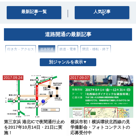
最新記事一覧
人気記事
道路開通の最新記事
行き方・アクセス
道路開通
鉄道・電車
閉店・移転・終了
別ジャンルを表示▼
2017.09.24
2017.09.07
第三京浜 港北ICで夜間通行止め
横浜市初！横浜環状北西線の見
を2017年10月14日・21日に実
学撮影会・フォトコンテストの
施！
応募受付中