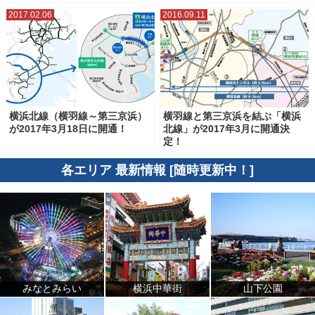
2017.02.06
2016.09.11
横浜北線（横羽線～第三京浜）
横羽線と第三京浜を結ぶ「横浜
が2017年3月18日に開通！
北線」が2017年3月に開通決
定！
各エリア 最新情報 [随時更新中！]
みなとみらい
横浜中華街
山下公園