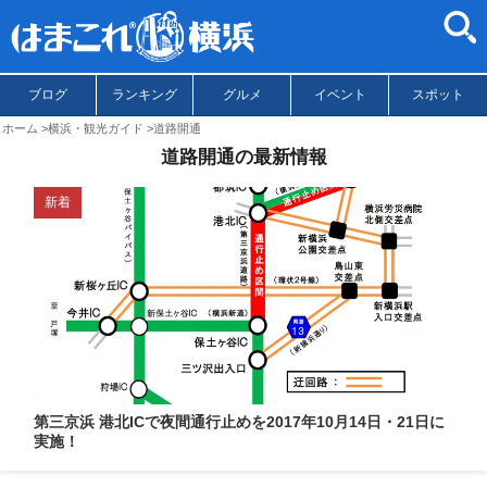
ブログ
ランキング
グルメ
イベント
スポット
ホーム
横浜・観光ガイド
道路開通
道路開通の最新情報
新着
第三京浜 港北ICで夜間通行止めを2017年10月14日・21日に
実施！