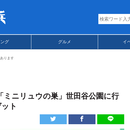
キング
グルメ
イ
あります
ら「ミニリュウの巣」世田谷公園に行
ゲット