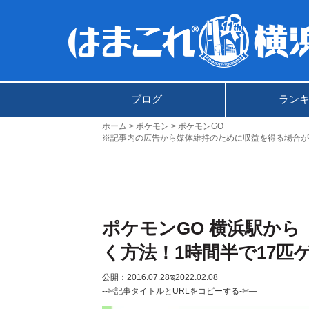
ブログ
ラン
ホーム
ポケモン
ポケモンGO
※記事内の広告から媒体維持のために収益を得る場合が
ポケモンGO 横浜駅か
く方法！1時間半で17匹
公開：2016.07.28
ಇ2022.02.08
--✄記事タイトルとURLをコピーする-✄—