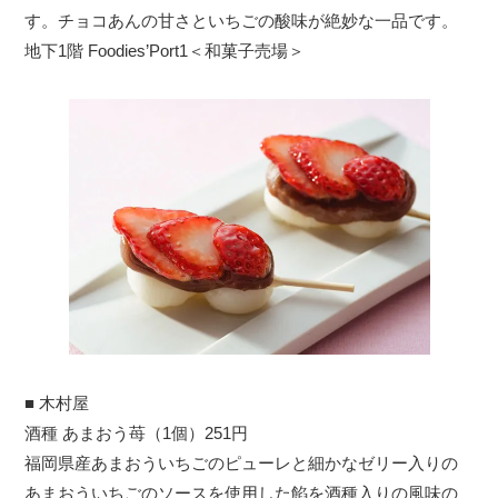
す。チョコあんの甘さといちごの酸味が絶妙な一品です。
地下1階 Foodies’Port1＜和菓子売場＞
■ 木村屋
酒種 あまおう苺（1個）251円
福岡県産あまおういちごのピューレと細かなゼリー入りの
あまおういちごのソースを使用した餡を酒種入りの風味の