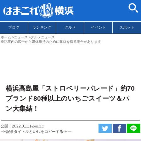
ブログ
ランキング
グルメ
イベント
スポット
ホーム
ニュース
グルメニュース
※記事内の広告から媒体維持のために収益を得る場合があります
横浜高島屋「ストロベリーパレード」約70
ブランド80種以上のいちごスイーツ＆パ
ン大集結！
公開：2022.01.11
ಇ2022.02.07
--✄記事タイトルとURLをコピーする-✄—