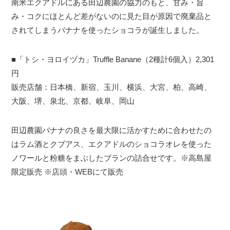
南米エクアドルにある田辺農園の協力のもと、甘み・旨
み・コクにほとんど差がないのに見た目が原因で廃棄品と
されてしまうバナナを使ったショコラが誕生しました。
■「トシ・ヨロイヅカ」Truffle Banane（2種計6個入）2,301
円
販売店舗：日本橋、新宿、玉川、横浜、大宮、柏、高崎、
大阪、堺、泉北、京都、岐阜、岡山
田辺農園バナナの良さを最大限に活かすために合わせたの
はラム酒とクブアス、エクアドルのショコラオレを使った
ノワールと粉糖をまぶしたブランの詰合せです。※高島屋
限定販売 ※店頭・WEBにて販売