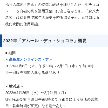
福井の銘酒「黒龍」の特撰吟醸酒を練りこんだ、生チョコ
レートを白磁の利き酒用豆猪口に流し込みます。「森八大
名閣」は福井県で80年の歴史を誇る御菓子司。豆猪口は食
後に晩酌に使用可能。
2022年「アムール・デュ・ショコラ」概要
■ 期間
＜
高島屋オンラインストア
＞
2022年1月6日（木）午前10時～2月9日（水）午前10時
※一部販売期間の異なる商品あり
＜横浜店＞
2022年1月26日（水）〜2月14日（月）
8階 特設会場 ※連日午後8時まで（都合により各店の営業
日・営業時間が変更になる場合あり）