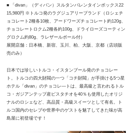
■ 「divan」（ディバン）スルタンバレンタインボックス22
15,980円 ※トルコ発のラグジュアリーブランド（ロシェチ
ョコレート2種各10枚、アードワーズチョコレート約120g、
チョコレートロクム2種各約100g、ドライローズコーティン
グロクム約80g、ラレザールボール付）
展開店舗：日本橋、新宿、玉川、柏、大阪、京都（店頭販
売のみ）
日本では珍しいトルコ・イスタンブール発のチョコレー
ト。トルコの四大財閥の一つ「コチ財閥」が手掛ける5つ星
ホテル「divan」のチョコレ―トは、最高級と言われるトル
コ・ガジアンテップ産ピスタチオを40％も使用したオリジ
ナルのロシェなど、高品質・高級スイーツとして有名。ト
ルコ国内のセレブや世界中のゲストを魅了してきた味が高
島屋に初登場です！