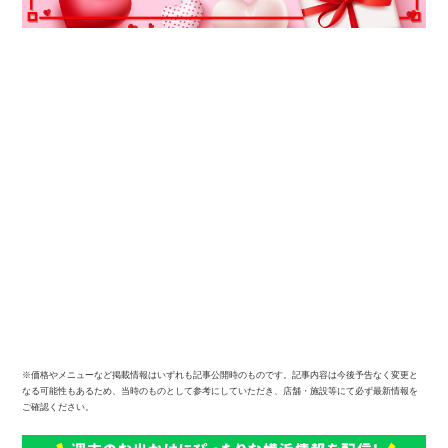
※価格やメニューなど掲載情報はいずれも記事公開時のものです。記事内容は今後予告なく変更と
なる可能性もあるため、当時のものとして参考にしていただき、店舗・施設等にて必ず最新情報を
ご確認ください。