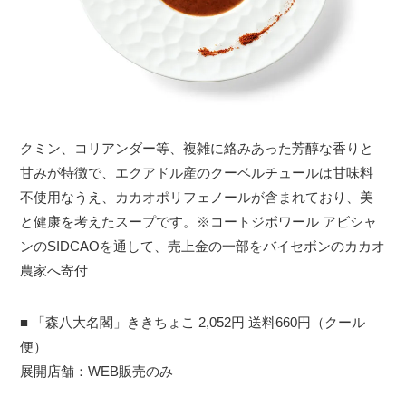
クミン、コリアンダー等、複雑に絡みあった芳醇な香りと
甘みが特徴で、エクアドル産のクーベルチュールは甘味料
不使用なうえ、カカオポリフェノールが含まれており、美
と健康を考えたスープです。※コートジボワール アビシャ
ンのSIDCAOを通して、売上金の一部をバイセボンのカカオ
農家へ寄付
■ 「森八大名閣」ききちょこ 2,052円 送料660円（クール
便）
展開店舗：WEB販売のみ