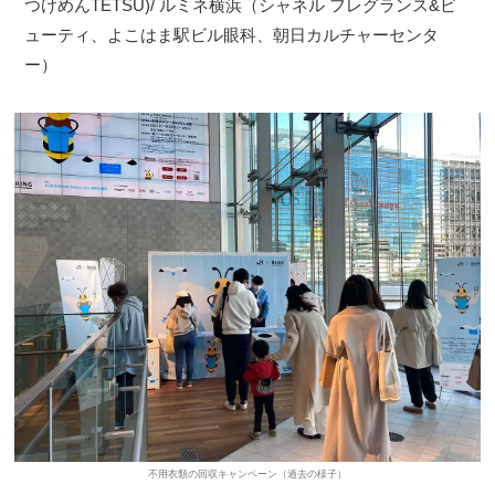
つけめんTETSU)/ ルミネ横浜（シャネル フレグランス&ビ
ューティ、よこはま駅ビル眼科、朝日カルチャーセンタ
ー）
不用衣類の回収キャンペーン（過去の様子）