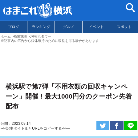
ブログ
ランキング
グルメ
イベント
スポット
ホーム
商業施設
JR横浜タワー
※記事内の広告から媒体維持のために収益を得る場合があります
横浜駅で第7弾「不用衣類の回収キャンペ
ーン」開催！最大1000円分のクーポン先着
配布
公開：2023.09.14
--✄記事タイトルとURLをコピーする-✄—