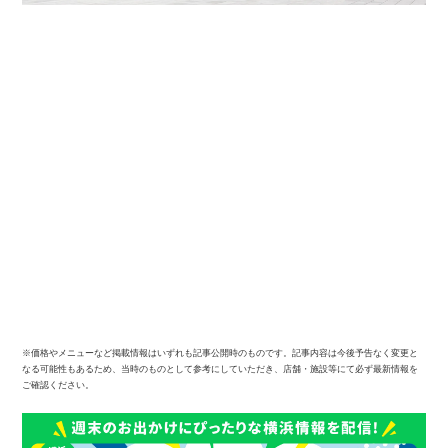
※価格やメニューなど掲載情報はいずれも記事公開時のものです。記事内容は今後予告なく変更と
なる可能性もあるため、当時のものとして参考にしていただき、店舗・施設等にて必ず最新情報を
ご確認ください。