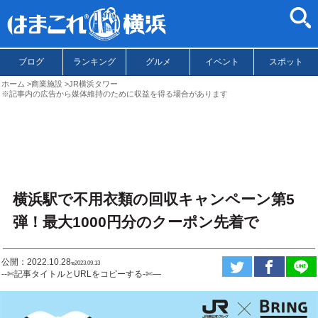
ブログ
ランキング
グルメ
イベント
スポット
ホーム
商業施設
JR横浜タワー
※記事内の広告から媒体維持のために収益を得る場合があります
横浜駅で不用衣類の回収キャンペーン第5
弾！最大1000円分のクーポン先着で
公開：2022.10.28
ಇ2023.09.13
--✄記事タイトルとURLをコピーする-✄—