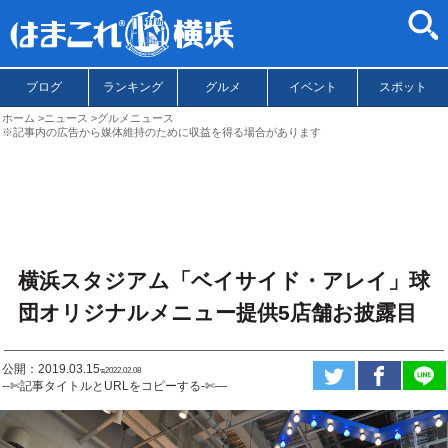
ブログ
ランキング
グルメ
イベント
スポット
ホーム
ニュース
グルメニュース
※記事内の広告から媒体維持のために収益を得る場合があります
横浜スタジアム「ベイサイド・アレイ」球
団オリジナルメニュー提供5店舗お披露目
公開：2019.03.15
ಇ2022.02.08
--✄記事タイトルとURLをコピーする-✄—