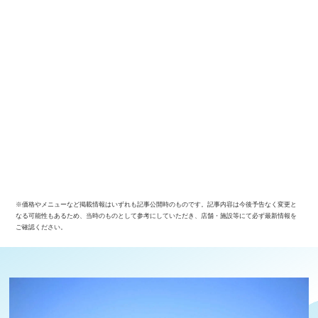
※価格やメニューなど掲載情報はいずれも記事公開時のものです。記事内容は今後予告なく変更と
なる可能性もあるため、当時のものとして参考にしていただき、店舗・施設等にて必ず最新情報を
ご確認ください。