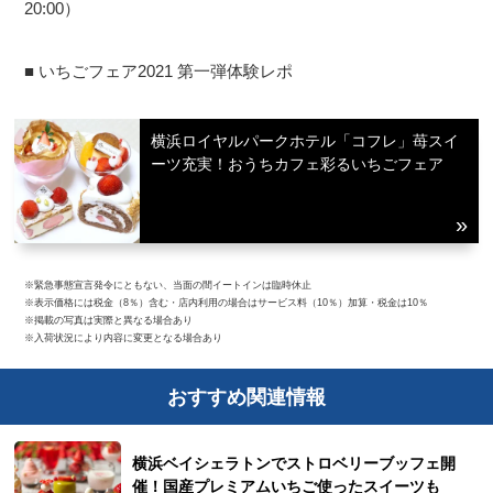
20:00）
■ いちごフェア2021 第一弾体験レポ
横浜ロイヤルパークホテル「コフレ」苺スイ
ーツ充実！おうちカフェ彩るいちごフェア
※緊急事態宣言発令にともない、当面の間イートインは臨時休止
※表示価格には税金（8％）含む・店内利用の場合はサービス料（10％）加算・税金は10％
※掲載の写真は実際と異なる場合あり
※入荷状況により内容に変更となる場合あり
おすすめ関連情報
横浜ベイシェラトンでストロベリーブッフェ開
催！国産プレミアムいちご使ったスイーツも