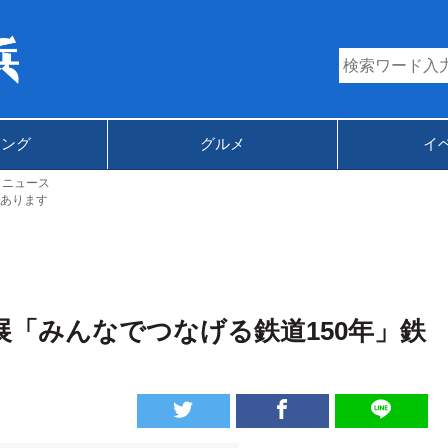
キング
グルメ
イ
トニュース
あります
展「みんなでつなげる鉄道150年」鉄