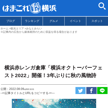
ブログ
ランキング
グルメ
イベント
スポット
ホーム
観光エリア
みなとみらい
※記事内の広告から媒体維持のために収益を得る場合があります
横浜赤レンガ倉庫「横浜オクトーバーフェ
スト2022」開催！3年ぶりに秋の風物詩
公開：2022.08.09
ಇ2022.10.01
--✄記事タイトルとURLをコピーする-✄—