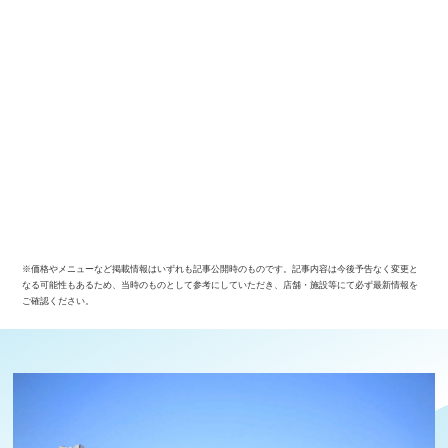
※価格やメニューなど掲載情報はいずれも記事公開時のものです。記事内容は今後予告なく変更と
なる可能性もあるため、当時のものとして参考にしていただき、店舗・施設等にて必ず最新情報を
ご確認ください。