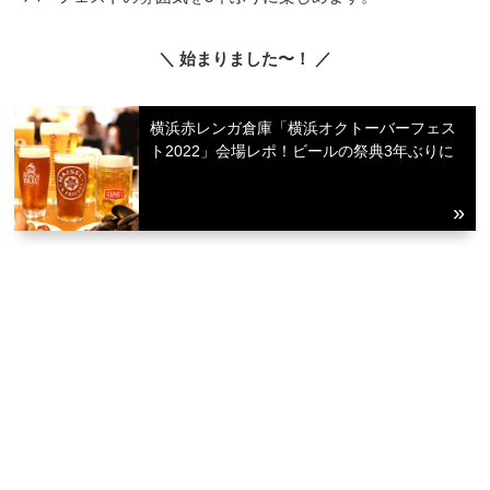
＼ 始まりました〜！ ／
横浜赤レンガ倉庫「横浜オクトーバーフェス
ト2022」会場レポ！ビールの祭典3年ぶりに