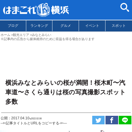
ブログ
ランキング
グルメ
イベント
スポット
ホーム
観光エリア
みなとみらい
※記事内の広告から媒体維持のために収益を得る場合があります
横浜みなとみらいの桜が満開！桜木町〜汽
車道〜さくら通りは桜の写真撮影スポット
多数
公開：2017.04.10
ಇ2022.02.08
--✄記事タイトルとURLをコピーする-✄—